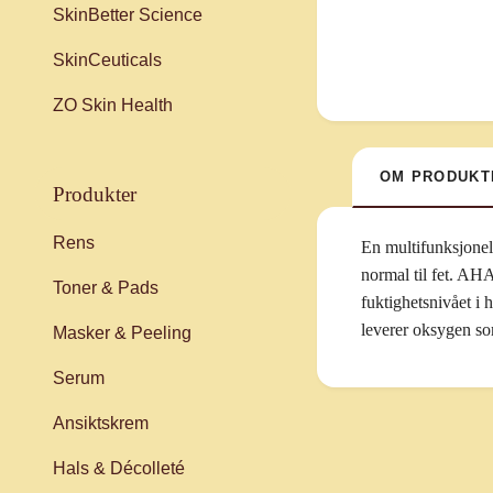
SkinBetter Science
SkinCeuticals
ZO Skin Health
OM PRODUKT
produkter
Rens
En multifunksjonell
normal til fet. AHA
Toner & Pads
fuktighetsnivået i
leverer oksygen so
Masker & Peeling
Serum
Ansiktskrem
Hals & Décolleté