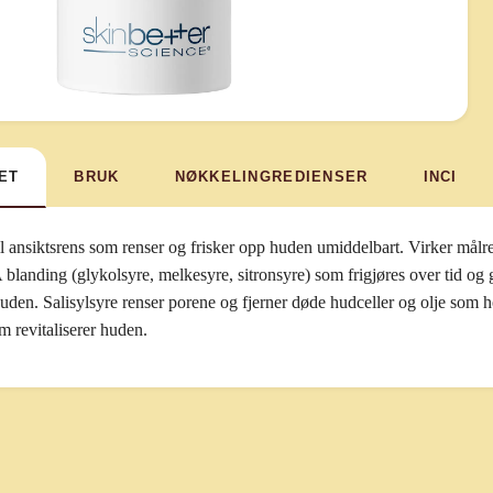
ET
BRUK
NØKKELINGREDIENSER
INCI
 ansiktsrens som renser og frisker opp huden umiddelbart. Virker målret
 blanding (glykolsyre, melkesyre, sitronsyre) som frigjøres over tid og
 huden. Salisylsyre renser porene og fjerner døde hudceller og olje so
m revitaliserer huden.