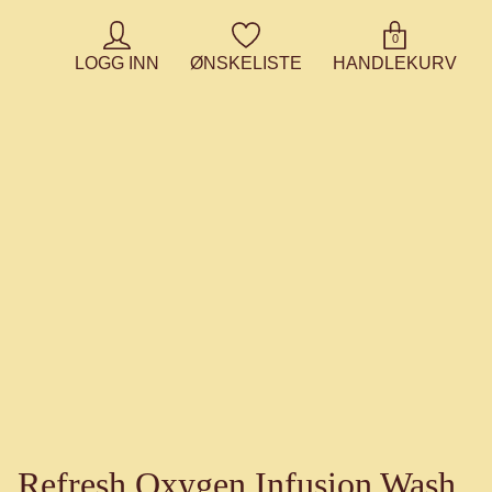
0
LOGG INN
ØNSKELISTE
HANDLEKURV
Refresh Oxygen Infusion Wash