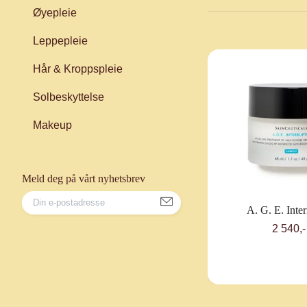
Øyepleie
Leppepleie
Hår & Kroppspleie
Solbeskyttelse
Makeup
Meld deg på vårt nyhetsbrev
A. G. E. Inter
2 540,-