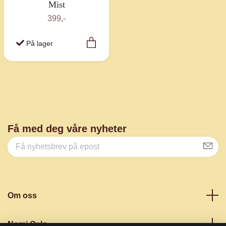
Mist
399,-
På lager
Få med deg våre nyheter
Om oss
Nomi Oslo