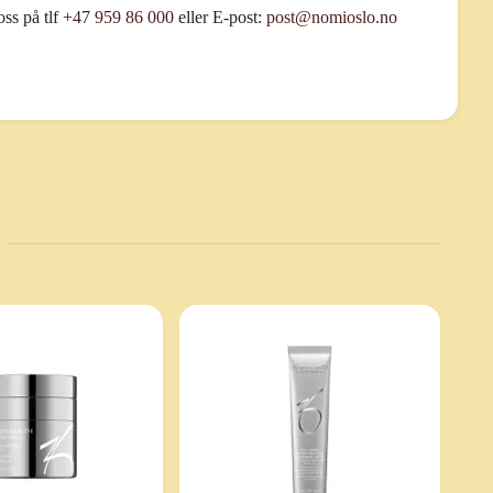
ss på tlf
+47 959 86 000
eller E-post:
post@nomioslo.no