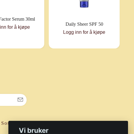
Factor Serum 30ml
C
Daily Sheer SPF 50
inn for å kjøpe
Logg inn for å kjøpe
Sosiale medier
Vi bruker