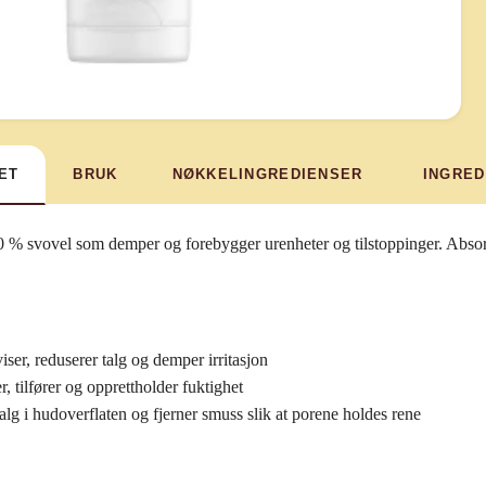
ET
BRUK
NØKKELINGREDIENSER
INGRED
% svovel som demper og forebygger urenheter og tilstoppinger. Absorber
iser, reduserer talg og demper irritasjon
, tilfører og opprettholder fuktighet
alg i hudoverflaten og fjerner smuss slik at porene holdes rene