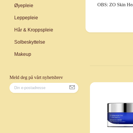
OBS:
ZO Skin Healt
Øyepleie
Leppepleie
Hår & Kroppspleie
Solbeskyttelse
Makeup
Meld deg på vårt nyhetsbrev