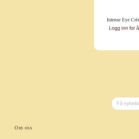
Intense Eye Cr
Logg inn for 
Om oss