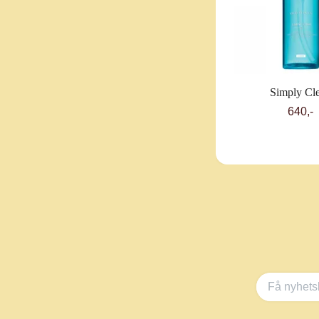
Simply Cl
640,-