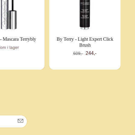
- Mascara Terrybly
By Terry - Light Expert Click
Brush
om i lager
244,-
609,-