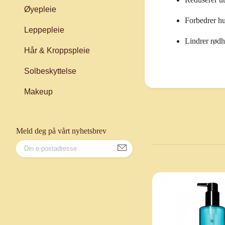
Øyepleie
Forbedrer hu
Leppepleie
Lindrer rødh
Hår & Kroppspleie
Solbeskyttelse
Makeup
Meld deg på vårt nyhetsbrev