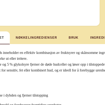
ET
NØKKELINGREDIENSER
BRUK
INGRED
ds inneholder en effektiv kombinasjon av fruktsyrer og skånsomme ingred
ke ut eller irritere.
 og 5 % glykolsyre fjerner de døde hudceller og løser opp i tilstoppede 
t for sensitiv, fet eller kombinert hud, og er ideell for å forebygge uren
e i dybden og fjerner tilstopping
brudd og forebygger framtidige urenheter