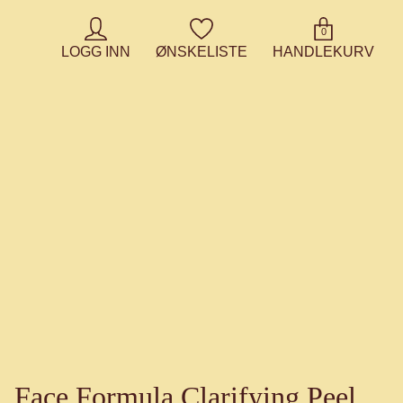
0
LOGG INN
ØNSKELISTE
HANDLEKURV
Face Formula Clarifying Peel