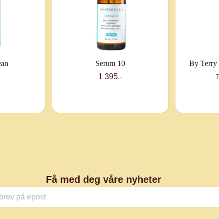
ean
Serum 10
By Terry 
1 395,-
T
Få med deg våre nyheter