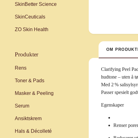
SkinBetter Science
SkinCeuticals
ZO Skin Health
OM PRODUKT
produkter
Rens
Clarifying Peel Pa
hudtone – uten å tør
Toner & Pads
Med 2 % salisylsyre
Passer spesielt god
Masker & Peeling
Egenskaper
Serum
Ansiktskrem
Renser poren
Hals & Décolleté
Reduserer ut