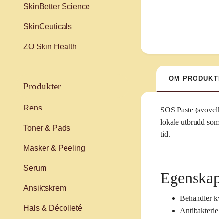
SkinBetter Science
SkinCeuticals
ZO Skin Health
OM PRODUKT
produkter
Rens
SOS Paste (svovelk
lokale utbrudd som
Toner & Pads
tid.
Masker & Peeling
Serum
Egenskap
Ansiktskrem
Behandler kv
Hals & Décolleté
Antibakteriel