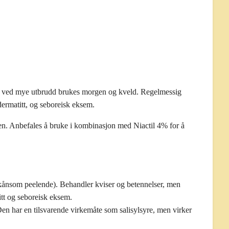
kan ved mye utbrudd brukes morgen og kveld. Regelmessig
ermatitt, og seboreisk eksem.
en. Anbefales å bruke i kombinasjon med Niactil 4% for å
 skånsom peelende). Behandler kviser og betennelser, men
itt og seboreisk eksem.
en har en tilsvarende virkemåte som salisylsyre, men virker