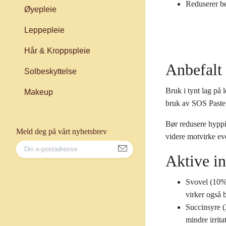
Reduserer be
Øyepleie
Leppepleie
Hår & Kroppspleie
Anbefalt
Solbeskyttelse
Bruk i tynt lag på
Makeup
bruk av SOS Paste 
Bør redusere hyppi
Meld deg på vårt nyhetsbrev
videre motvirke eve
Aktive in
Svovel (10%
virker også 
Succinsyre 
mindre irrit