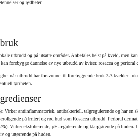
tennelser og rødheter
 bruk
 lokale utbrudd og på utsatte områder. Anbefales helst på kveld, men 
kan forebygge dannelse av nye utbrudd av kviser, rosacea og perioral d
ghet når utbrudd har forsvunnet til forebyggende bruk 2-3 kvelder i uk
ntuell tørrheten.
gredienser
):
Virker antiinflammatorisk, antibakteriell, talgregulerende og har en
beroligende på irritert og rød hud som Rosacea utbrudd, Perioral dermat
(2%):
Virker eksfolierende, pH-regulerende og klargjørende på huden. D
ativ og uttørrende på huden.