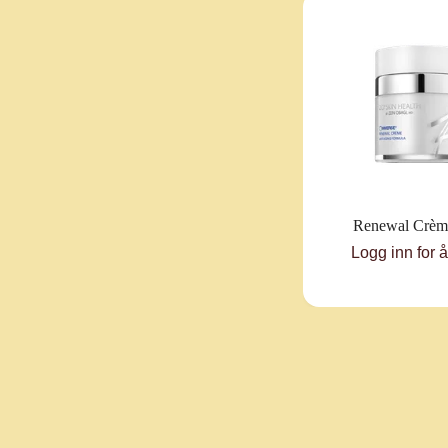
Renewal Crèm
Logg inn for 