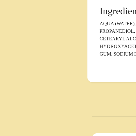
Ingredien
AQUA (WATER),
PROPANEDIOL,
CETEARYL ALCO
HYDROXYACETO
GUM, SODIUM 