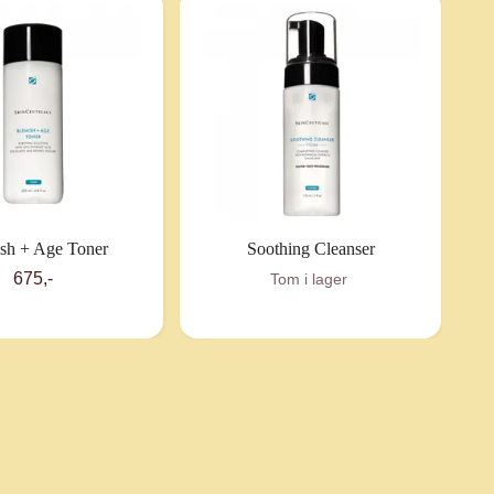
sh + Age Toner
Soothing Cleanser
H
675,-
Tom i lager