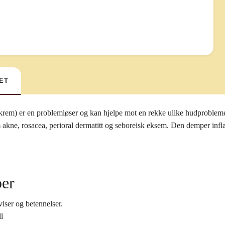
ET
rem) er en problemløser og kan hjelpe mot en rekke ulike hudproblemer
 akne, rosacea, perioral dermatitt og seboreisk eksem. Den demper infl
er
iser og betennelser.
l