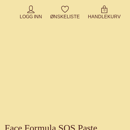
0
LOGG INN
ØNSKELISTE
HANDLEKURV
Face Formula SOS Paste