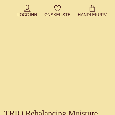
0
LOGG INN
ØNSKELISTE
HANDLEKURV
TRIO Rebalancing Moisture