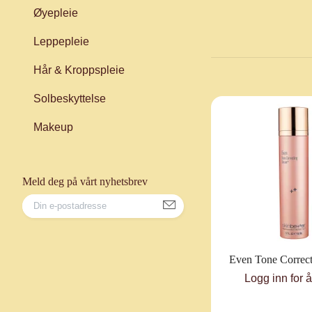
Øyepleie
Leppepleie
Hår & Kroppspleie
Solbeskyttelse
Makeup
Meld deg på vårt nyhetsbrev
Even Tone Correc
Logg inn for 