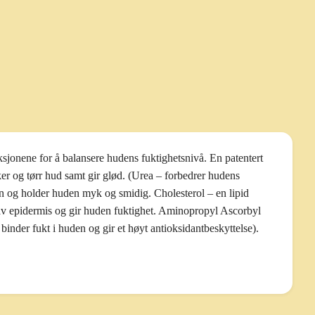
sjonene for å balansere hudens fuktighetsnivå. En patentert
nker og tørr hud samt gir glød. (Urea – forbedrer hudens
sen og holder huden myk og smidig. Cholesterol – en lipid
 av epidermis og gir huden fuktighet. Aminopropyl Ascorbyl
der fukt i huden og gir et høyt antioksidantbeskyttelse).