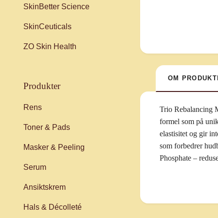
SkinBetter Science
SkinCeuticals
ZO Skin Health
OM PRODUKT
produkter
Rens
Trio Rebalancing M
formel som på unikt
Toner & Pads
elastisitet og gir 
som forbedrer hudb
Masker & Peeling
Phosphate – reduse
Serum
Ansiktskrem
Hals & Décolleté