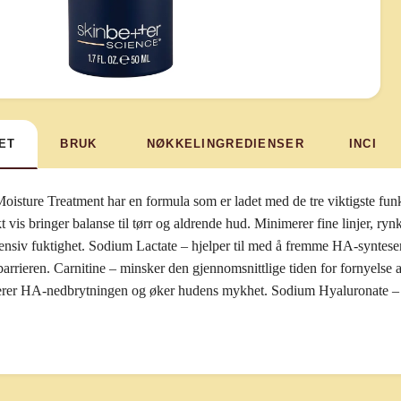
ET
BRUK
NØKKELINGREDIENSER
INCI
oisture Treatment har en formula som er ladet med de tre viktigste funk
 vis bringer balanse til tørr og aldrende hud. Minimerer fine linjer, ry
intensiv fuktighet. Sodium Lactate – hjelper til med å fremme HA-synte
arrieren. Carnitine – minsker den gjennomsnittlige tiden for fornyelse
rer HA-nedbrytningen og øker hudens mykhet. Sodium Hyaluronate – bin