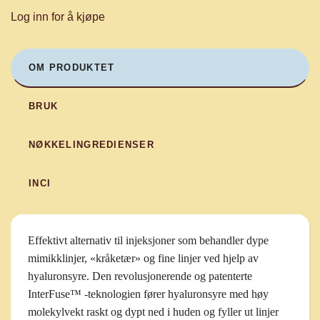
Log inn for å kjøpe
OM PRODUKTET
BRUK
NØKKELINGREDIENSER
INCI
Effektivt alternativ til injeksjoner som behandler dype
mimikklinjer, «kråketær» og fine linjer ved hjelp av
hyaluronsyre. Den revolusjonerende og patenterte
InterFuse™ -teknologien fører hyaluronsyre med høy
molekylvekt raskt og dypt ned i huden og fyller ut linjer