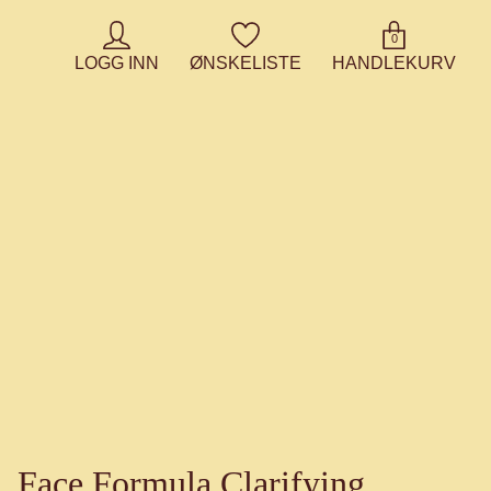
0
LOGG INN
ØNSKELISTE
HANDLEKURV
Face Formula Clarifying