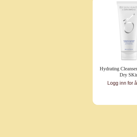
Hydrating Cleanse
Dry SKi
Logg inn for 