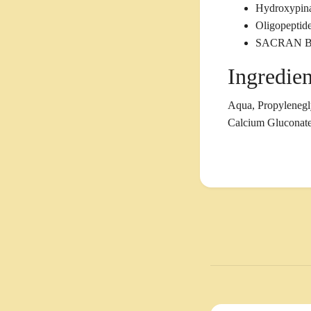
Hydroxypina
Oligopeptid
SACRAN 
Ingredien
Aqua, Propylenegl
Calcium Gluconate