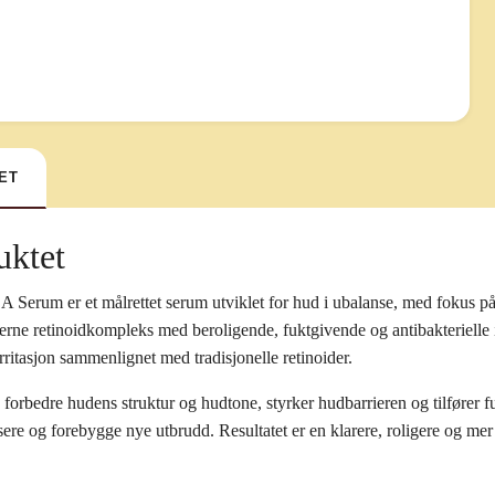
ET
ktet
 A Serum er et målrettet serum utviklet for hud i ubalanse, med fokus p
rne retinoidkompleks med beroligende, fuktgivende og antibakterielle in
 irritasjon sammenlignet med tradisjonelle retinoider.
å forbedre hudens struktur og hudtone, styrker hudbarrieren og tilfører 
ere og forebygge nye utbrudd. Resultatet er en klarere, roligere og mer