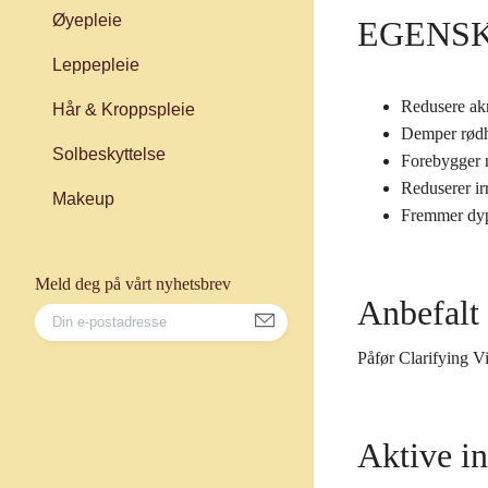
Øyepleie
EGENS
Leppepleie
Redusere ak
Hår & Kroppspleie
Demper rød
Solbeskyttelse
Forebygger 
Reduserer irr
Makeup
Fremmer dype
Meld deg på vårt nyhetsbrev
Anbefalt
Påfør Clarifying V
Aktive in