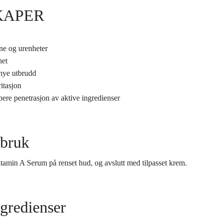
KAPER
ne og urenheter
het
nye utbrudd
itasjon
re penetrasjon av aktive ingredienser
 bruk
itamin A Serum på renset hud, og avslutt med
tilpasset krem.
gredienser