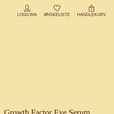
0
LOGG INN
ØNSKELISTE
HANDLEKURV
Growth Factor Eye Serum