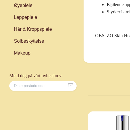
Kjølende app
Øyepleie
Styrker barr
Leppepleie
Hår & Kroppspleie
OBS:
ZO Skin Healt
Solbeskyttelse
Makeup
Meld deg på vårt nyhetsbrev