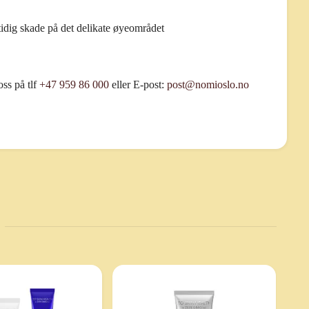
tidig skade på det delikate øyeområdet
ss på tlf
+47 959 86 000
eller E-post:
post@nomioslo.no