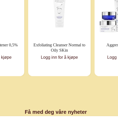
htener 0,5%
Exfoliating Cleanser Normal to
Aggres
Oily SKin
å kjøpe
Logg inn for å kjøpe
Logg 
Få med deg våre nyheter