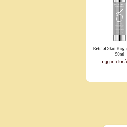
Retinol Skin Brig
50ml
Logg inn for 