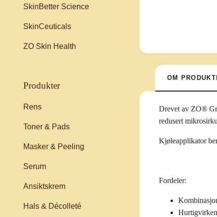
SkinBetter Science
SkinCeuticals
ZO Skin Health
OM PRODUKT
produkter
Rens
Drevet av ZO® Gro
redusert mikrosirku
Toner & Pads
Kjøleapplikator ber
Masker & Peeling
Serum
Fordeler:
Ansiktskrem
Kombinasjon 
Hals & Décolleté
Hurtigvirken