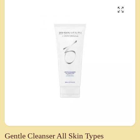
Gentle Cleanser All Skin Types