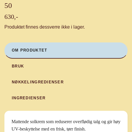
50
630,-
Produktet finnes dessverre ikke i lager.
OM PRODUKTET
BRUK
NØKKELINGREDIENSER
INGREDIENSER
Mattende solkrem som reduserer overflødig talg og gir høy
UV-beskyttelse med en frisk, tørr finish.