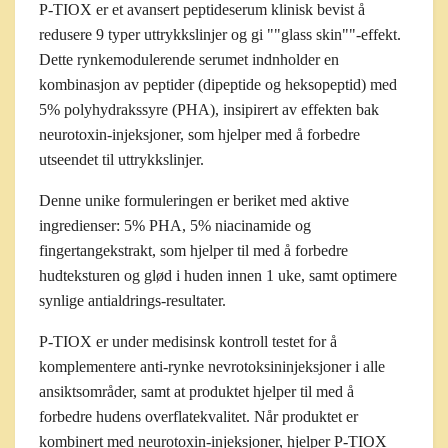
P-TIOX er et avansert peptideserum klinisk bevist å
redusere 9 typer uttrykkslinjer og gi ""glass skin""-effekt.
Dette rynkemodulerende serumet indnholder en
kombinasjon av peptider (dipeptide og heksopeptid) med
5% polyhydrakssyre (PHA), insipirert av effekten bak
neurotoxin-injeksjoner, som hjelper med å forbedre
utseendet til uttrykkslinjer.
Denne unike formuleringen er beriket med aktive
ingredienser: 5% PHA, 5% niacinamide og
fingertangekstrakt, som hjelper til med å forbedre
hudteksturen og glød i huden innen 1 uke, samt optimere
synlige antialdrings-resultater.
P-TIOX er under medisinsk kontroll testet for å
komplementere anti-rynke nevrotoksininjeksjoner i alle
ansiktsområder, samt at produktet hjelper til med å
forbedre hudens overflatekvalitet. Når produktet er
kombinert med neurotoxin-injeksjoner, hjelper P-TIOX