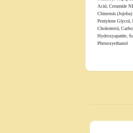
Acid, Ceramide NP
Chinensis (Jojoba)
Pentylene Glycol, 
Cholesterol, Carb
Hydroxyapatite, S
Phenoxyethanol