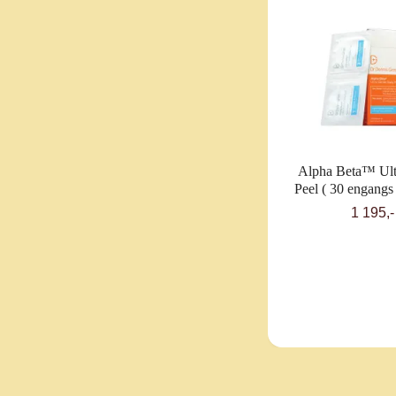
Alpha Beta™ Ult
Peel ( 30 engangs 
1 195,-