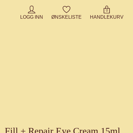
0
LOGG INN
ØNSKELISTE
HANDLEKURV
Fill + Repair Eye Cream 15ml.