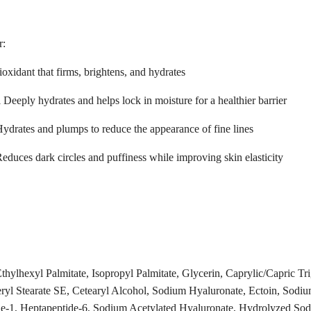
r:
ioxidant that firms, brightens, and hydrates
l Deeply hydrates and helps lock in moisture for a healthier barrier
ydrates and plumps to reduce the appearance of fine lines
educes dark circles and puffiness while improving skin elasticity
hylhexyl Palmitate, Isopropyl Palmitate, Glycerin, Caprylic/Capric Tr
ryl Stearate SE, Cetearyl Alcohol, Sodium Hyaluronate, Ectoin, Sodiu
de-1, Heptapeptide-6, Sodium Acetylated Hyaluronate, Hydrolyzed Sodi