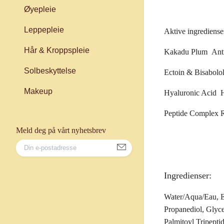
Øyepleie
Leppepleie
Aktive ingrediense
Hår & Kroppspleie
Kakadu Plum
Ant
Solbeskyttelse
Ectoin & Bisabolo
Makeup
Hyaluronic Acid
H
Peptide Complex
R
Meld deg på vårt nyhetsbrev
Ingredienser:
Water/Aqua/Eau, Et
Propanediol, Glyce
Palmitoyl Tripepti