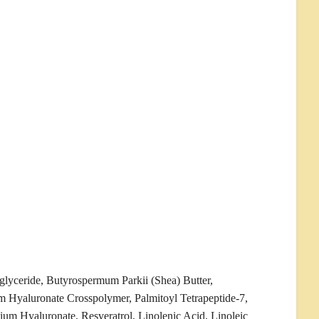
iglyceride, Butyrospermum Parkii (Shea) Butter,
m Hyaluronate Crosspolymer, Palmitoyl Tetrapeptide-7,
um Hyaluronate, Resveratrol, Linolenic Acid, Linoleic