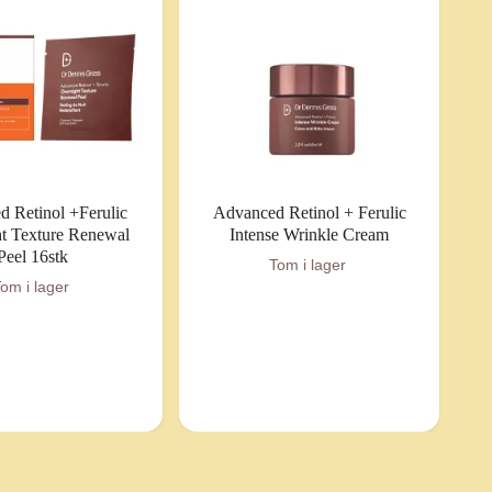
 Retinol +Ferulic
Advanced Retinol + Ferulic
t Texture Renewal
Intense Wrinkle Cream
Peel 16stk
Tom i lager
om i lager
D