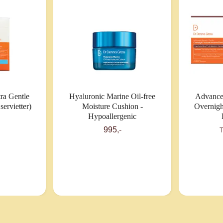
ra Gentle
Hyaluronic Marine Oil-free
Advanced
servietter)
Moisture Cushion -
Overnigh
Hypoallergenic
995,-
T