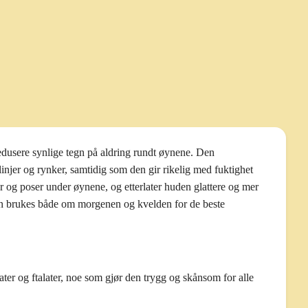
edusere synlige tegn på aldring rundt øynene. Den
linjer og rynker, samtidig som den gir rikelig med fuktighet
er og poser under øynene, og etterlater huden glattere og mer
kan brukes både om morgenen og kvelden for de beste
ater og ftalater, noe som gjør den trygg og skånsom for alle