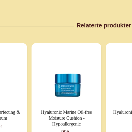
erfecting &
Hyaluronic Marine Oil-free
Hyaluroni
erum
Moisture Cushion -
Hypoallergenic
er
995,-