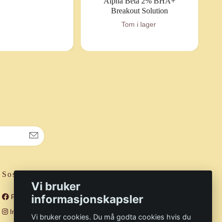
Alpha Beta 2% BHA+
Breakout Solution
Tom i lager
Sosiale medier
Vi bruker
informasjonskapsler
Facebook
Instagram
Vi bruker cookies. Du må godta cookies hvis du