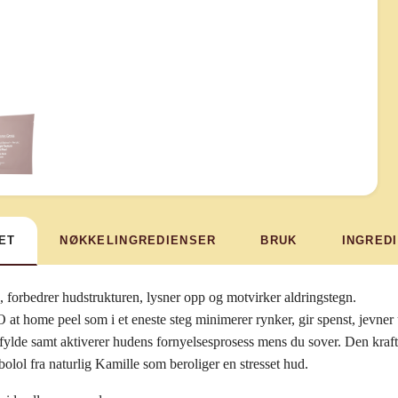
ET
NØKKELINGREDIENSER
BRUK
INGRED
, forbedrer hudstrukturen, lysner opp og motvirker aldringstegn
.
at home peel som i et eneste steg minimerer rynker, gir spenst, jevner 
fylde samt aktiverer hudens fornyelsesprosess mens du sover. Den kraftf
bolol fra naturlig Kamille som beroliger en stresset hud.