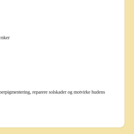
rynker
yperpigmentering, reparere solskader og motvirke hudens