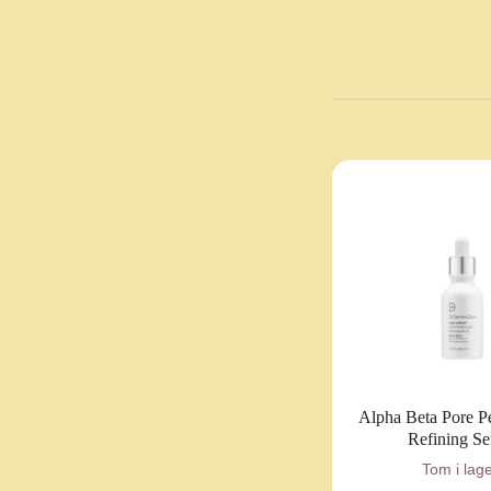
Alpha Beta Pore P
Refining S
Tom i lag