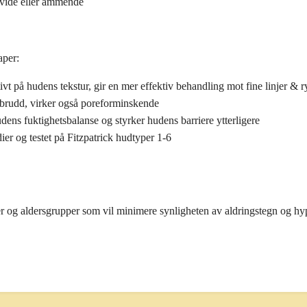
avide eller ammende
aper:
tivt på hudens tekstur, gir en mer effektiv behandling mot fine
linjer & 
brudd, virker også poreforminskende
dens fuktighetsbalanse og styrker hudens barriere ytterligere
ier og testet på Fitzpatrick hudtyper 1-6
er og aldersgrupper som vil minimere synligheten av aldringstegn og h