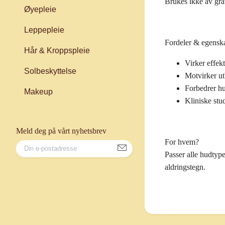
Brukes ikke av gr
Øyepleie
Leppepleie
Fordeler & egensk
Hår & Kroppspleie
Virker effek
Solbeskyttelse
Motvirker ut
Forbedrer hu
Makeup
Kliniske stud
Meld deg på vårt nyhetsbrev
For hvem?
Passer alle hudtyp
aldringstegn.