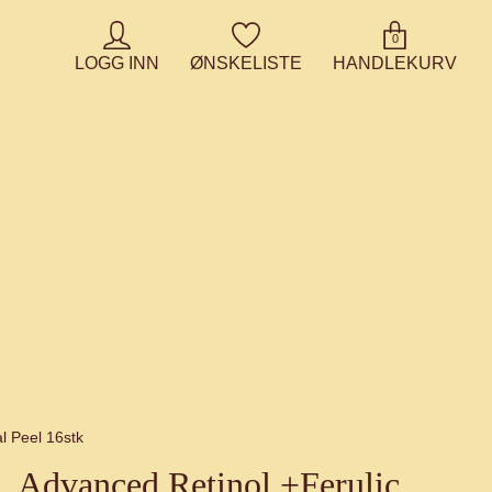
0
LOGG INN
ØNSKELISTE
HANDLEKURV
l Peel 16stk
Advanced Retinol +Ferulic